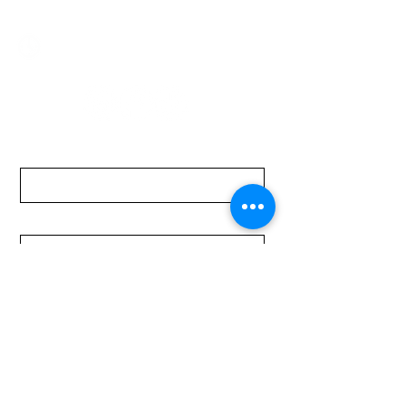
Lunes a Viernes de 08:00 a 19:00 hs.
Sábados de 08:00 a 15:00 hs
Nombre
Apellido
Email
Mensaje