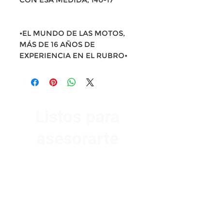
•EL MUNDO DE LAS MOTOS,
MÁS DE 16 AÑOS DE
EXPERIENCIA EN EL RUBRO•
Listos para
asesorarte
Av. Garzón 2017, Colón
Montevideo 12500
2321 0593
/
093 310 423
mundomotoo@hotmail.com