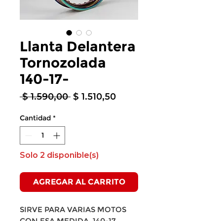
Llanta Delantera
Tornozolada
140-17-
Precio
Precio
 $ 1.590,00 
$ 1.510,50
de
oferta
Cantidad
*
Solo 2 disponible(s)
AGREGAR AL CARRITO
SIRVE PARA VARIAS MOTOS
CON ESA MEDIDA, 140-17