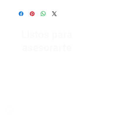
Listos para
asesorarte
Av. Garzón 2017, Colón
Montevideo 12500
2321 0593
/
093 310 423
mundomotoo@hotmail.com
Lunes a Viernes de 08:00 a 19:00 hs.
Sábados de 08:00 a 15:00 hs