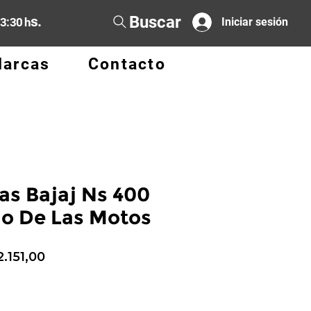
Buscar
s.
13:30 h
Iniciar sesión
arcas
Contacto
las Bajaj Ns 400
do De Las Motos
ecio
Precio
2.151,00
de
oferta