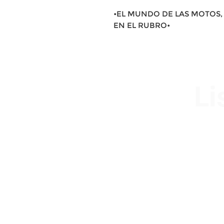
•EL MUNDO DE LAS MOTOS, 
EN EL RUBRO•
Li
Av. Garzón 2017, Colón
Montevideo 12500
2321 0593 / 093 310 423