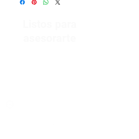
Listos para
asesorarte
Av. Garzón 2017, Colón
Montevideo 12500
2321 0593
/
093 310 423
mundomotoo@hotmail.com
Lunes a Viernes de 08:00 a 19:00 hs.
Sábados de 08:00 a 15:00 hs