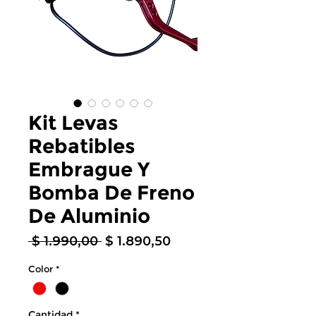
Kit Levas
Rebatibles
Embrague Y
Bomba De Freno
De Aluminio
Precio
Precio
 $ 1.990,00 
$ 1.890,50
de
Color
*
oferta
Cantidad
*