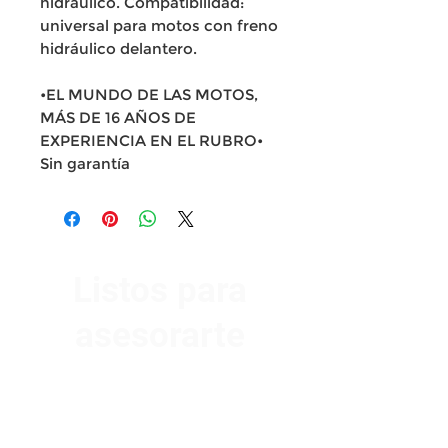
hidráulico. Compatibilidad:
universal para motos con freno
hidráulico delantero.
•EL MUNDO DE LAS MOTOS,
MÁS DE 16 AÑOS DE
EXPERIENCIA EN EL RUBRO•
Sin garantía
Listos para
asesorarte
Av. Garzón 2017, Colón
Montevideo 12500
2321 0593
/
093 310 423