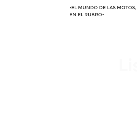
•EL MUNDO DE LAS MOTOS, 
EN EL RUBRO•
Li
Av. Garzón 2017, Colón
Montevideo 12500
2321 0593 / 093 310 423