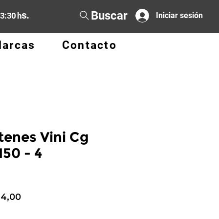
Buscar
s.
13:30 h
Iniciar sesión
arcas
Contacto
tenes Vini Cg
50 - 4
io
Precio
34,00
de
oferta