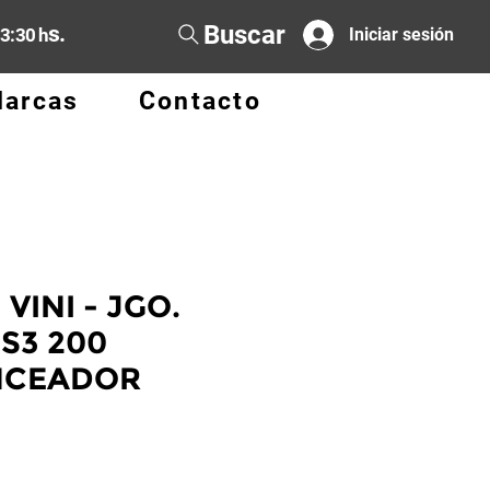
Buscar
s.
13:30 h
Iniciar sesión
arcas
Contacto
 VINI - JGO.
S3 200
NCEADOR
o