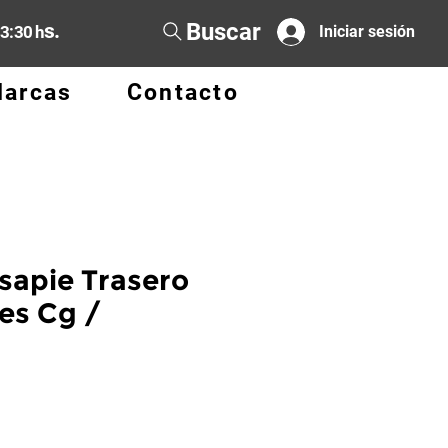
Buscar
s.
13:30 h
Iniciar sesión
arcas
Contacto
sapie Trasero
es Cg /
o