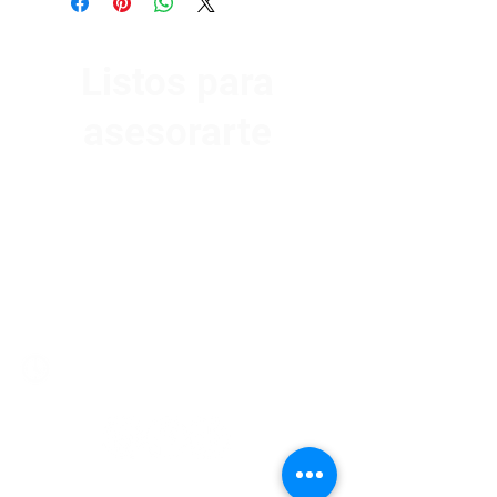
Listos para
asesorarte
Av. Garzón 2017, Colón
Montevideo 12500
2321 0593
/
093 310 423
mundomotoo@hotmail.com
Lunes a Viernes de 08:00 a 19:00 hs.
Sábados de 08:00 a 15:00 hs