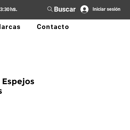
Buscar
s.
13:30 h
Iniciar sesión
arcas
Contacto
 Espejos
s
o