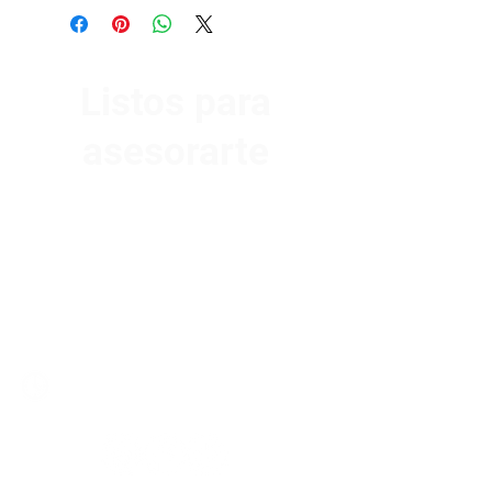
Listos para
asesorarte
Av. Garzón 2017, Colón
Montevideo 12500
2321 0593
/
093 310 423
mundomotoo@hotmail.com
Lunes a Viernes de 08:00 a 19:00 hs.
Sábados de 08:00 a 15:00 hs