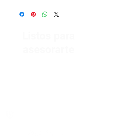
Listos para
asesorarte
Av. Garzón 2017, Colón
Montevideo 12500
2321 0593
/
093 310 423
mundomotoo@hotmail.com
Lunes a Viernes de 08:00 a 19:00 hs.
Sábados de 08:00 a 15:00 hs