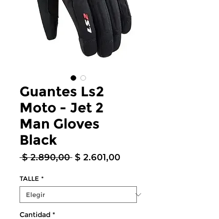
Guantes Ls2
Moto - Jet 2
Man Gloves
Black
Precio
Precio
 $ 2.890,00 
$ 2.601,00
de
oferta
TALLE
*
Cantidad
*