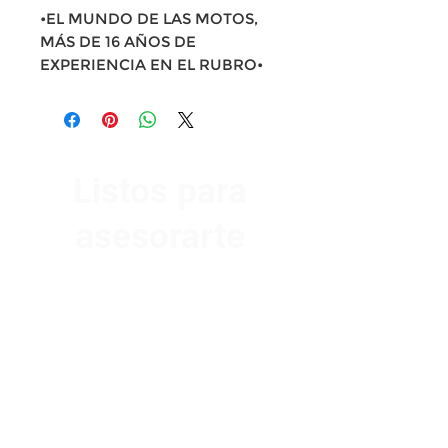
•EL MUNDO DE LAS MOTOS,
MÁS DE 16 AÑOS DE
EXPERIENCIA EN EL RUBRO•
Listos para
asesorarte
Av. Garzón 2017, Colón
Montevideo 12500
2321 0593
/
093 310 423
mundomotoo@hotmail.com
Lunes a Viernes de 08:00 a 19:00 hs.