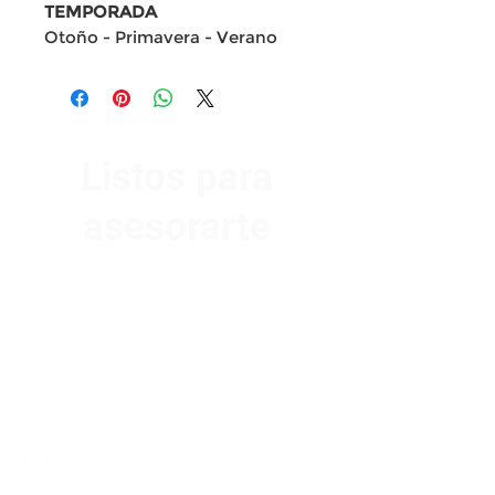
TEMPORADA
Otoño - Primavera - Verano
Listos para
asesorarte
Av. Garzón 2017, Colón
Montevideo 12500
2321 0593
/
093 310 423
mundomotoo@hotmail.com
Lunes a Viernes de 08:00 a 19:00 hs.
Sábados de 08:00 a 15:00 hs