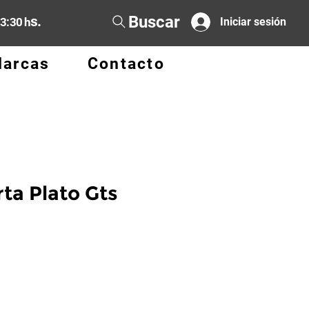
Buscar
s.
13:30 h
Iniciar sesión
arcas
Contacto
ta Plato Gts
o