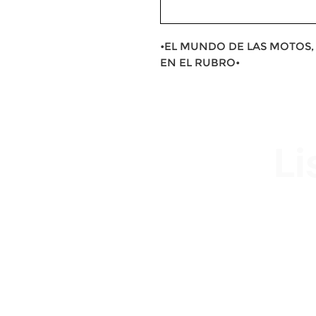
•EL MUNDO DE LAS MOTOS, 
EN EL RUBRO•
Li
Av. Garzón 2017, Colón
Montevideo 12500
2321 0593 / 093 310 423