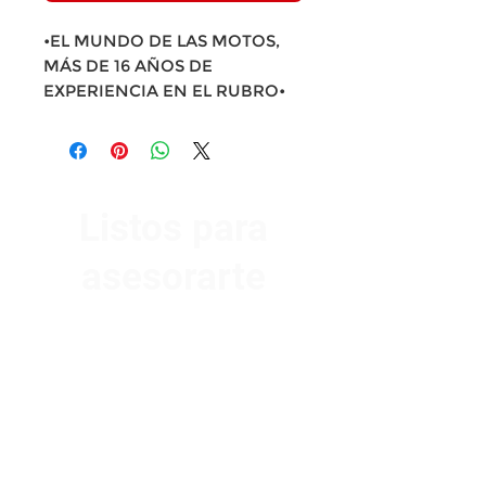
•EL MUNDO DE LAS MOTOS,
MÁS DE 16 AÑOS DE
EXPERIENCIA EN EL RUBRO•
Listos para
asesorarte
Av. Garzón 2017, Colón
Montevideo 12500
2321 0593
/
093 310 423
mundomotoo@hotmail.com