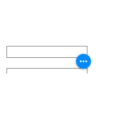
Lunes a Viernes de 08:00 a 19:00 hs.
Sábados de 08:00 a 15:00 hs
Nombre
Apellido
Email
Mensaje