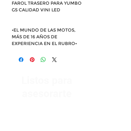
FAROL TRASERO PARA YUMBO
GS CALIDAD VINI LED
•EL MUNDO DE LAS MOTOS,
MÁS DE 16 AÑOS DE
EXPERIENCIA EN EL RUBRO•
Listos para
asesorarte
Av. Garzón 2017, Colón
Montevideo 12500
2321 0593
/
093 310 423