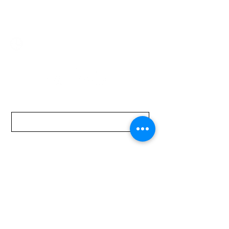
mundomotoo@hotmail.com
Lunes a Viernes de 08:00 a 19:00 hs.
Sábados de 08:00 a 15:00 hs
Nombre
Apellido
Email