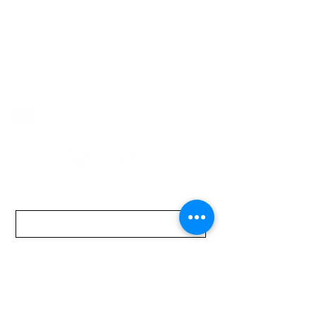
Montevideo 12500
2321 0593
/
093 310 423
mundomotoo@hotmail.com
Lunes a Viernes de 08:00 a 19:00 hs.
Sábados de 08:00 a 15:00 hs
Nombre
Apellido