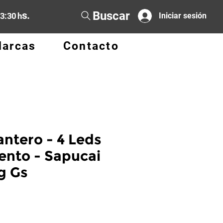
Buscar
s.
13:30 h
Iniciar sesión
arcas
Contacto
antero - 4 Leds
nto - Sapucai
g Gs
io