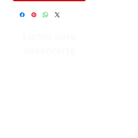
Listos para
asesorarte
Av. Garzón 2017, Colón
Montevideo 12500
2321 0593
/
093 310 423
mundomotoo@hotmail.com
Lunes a Viernes de 08:00 a 19:00 hs.
Sábados de 08:00 a 15:00 hs