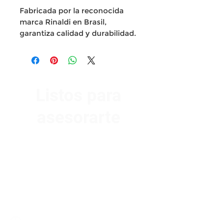
Fabricada por la reconocida
marca Rinaldi en Brasil,
garantiza calidad y durabilidad.
Listos para
asesorarte
Av. Garzón 2017, Colón
Montevideo 12500
2321 0593
/
093 310 423
mundomotoo@hotmail.com
Lunes a Viernes de 08:00 a 19:00 hs.