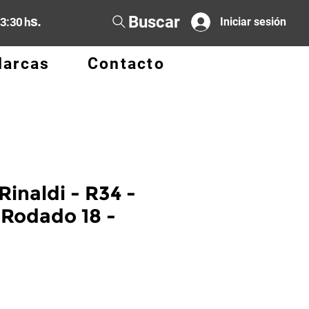
Buscar
s.
13:30 h
Iniciar sesión
arcas
Contacto
Rinaldi - R34 -
 Rodado 18 -
cio