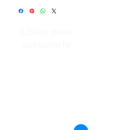
Listos para
asesorarte
Av. Garzón 2017, Colón
Montevideo 12500
2321 0593
/
093 310 423
mundomotoo@hotmail.com
Lunes a Viernes de 08:00 a 19:00 hs.
Sábados de 08:00 a 15:00 hs