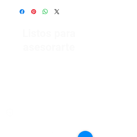
Listos para
asesorarte
Av. Garzón 2017, Colón
Montevideo 12500
2321 0593
/
093 310 423
mundomotoo@hotmail.com
Lunes a Viernes de 08:00 a 19:00 hs.
Sábados de 08:00 a 15:00 hs