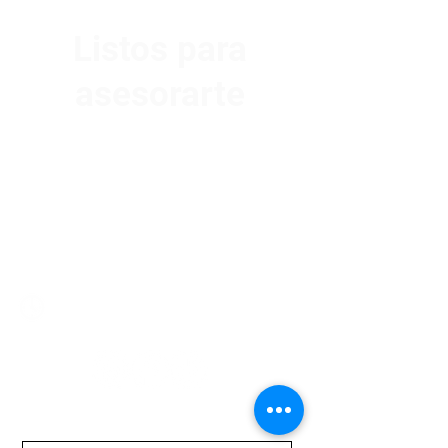
Listos para
asesorarte
Av. Garzón 2017, Colón
Montevideo 12500
2321 0593
/
093 310 423
mundomotoo@hotmail.com
Lunes a Viernes de 08:00 a 19:00 hs.
Sábados de 08:00 a 15:00 hs
Nombre