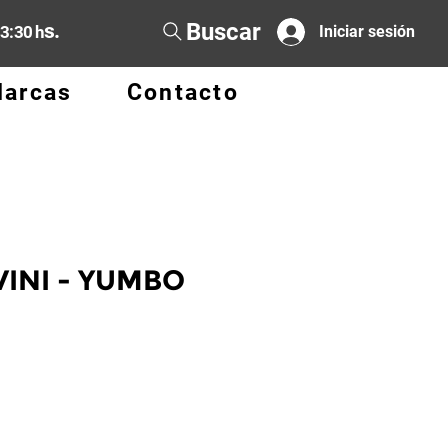
Buscar
s.
13:30 h
Iniciar sesión
arcas
Contacto
 VINI - YUMBO
o