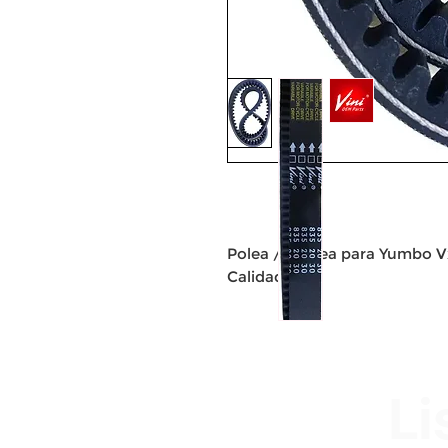
Polea / Correa para Yumbo 
Calidad VINI
Li