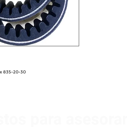
Vx 835-20-30
stos para asesora