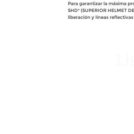
Para garantizar la máxima p
SHD* (SUPERIOR HELMET DESI
liberación y líneas reflectiva
Li
Av. Garzón 2017, Colón
Montevideo 12500
2321 0593 / 093 310 423