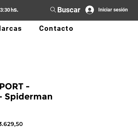
Buscar
s.
13:30 h
Iniciar sesión
arcas
Contacto
PORT -
- Spiderman
ecio
Precio
3.629,50
de
oferta