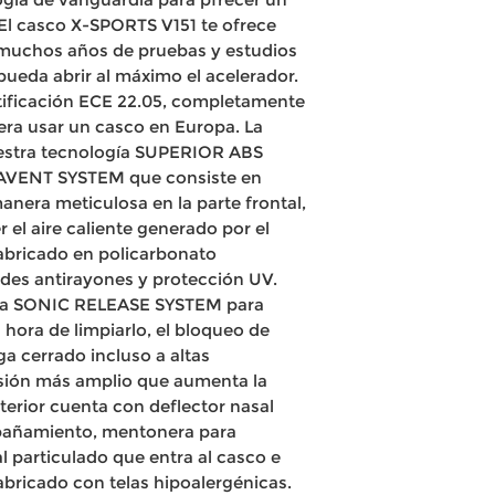
 El casco X-SPORTS V151 te ofrece
s muchos años de pruebas y estudios
 pueda abrir al máximo el acelerador.
tificación ECE 22.05, completamente
era usar un casco en Europa. La
uestra tecnología SUPERIOR ABS
AVENT SYSTEM que consiste en
anera meticulosa en la parte frontal,
r el aire caliente generado por el
abricado en policarbonato
ades antirayones y protección UV.
gía SONIC RELEASE SYSTEM para
a hora de limpiarlo, el bloqueo de
a cerrado incluso a altas
isión más amplio que aumenta la
nterior cuenta con deflector nasal
mpañamiento, mentonera para
al particulado que entra al casco e
fabricado con telas hipoalergénicas.