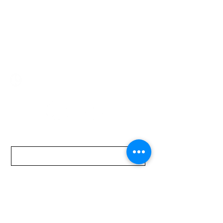
Montevideo 12500
2321 0593
/
093 310 423
mundomotoo@hotmail.com
Lunes a Viernes de 08:00 a 19:00 hs.
Sábados de 08:00 a 15:00 hs
Nombre
Apellido