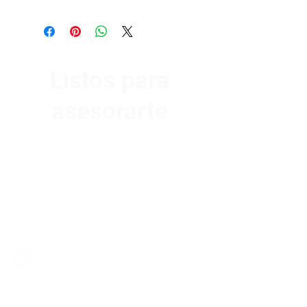
Listos para
asesorarte
Av. Garzón 2017, Colón
Montevideo 12500
2321 0593
/
093 310 423
mundomotoo@hotmail.com
Lunes a Viernes de 08:00 a 19:00 hs.
Sábados de 08:00 a 15:00 hs