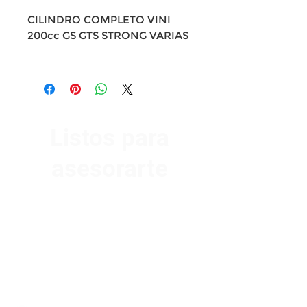
CILINDRO COMPLETO VINI
200cc GS GTS STRONG VARIAS
Listos para
asesorarte
Av. Garzón 2017, Colón
Montevideo 12500
2321 0593
/
093 310 423
mundomotoo@hotmail.com