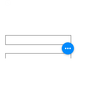
Lunes a Viernes de 08:00 a 19:00 hs.
Sábados de 08:00 a 15:00 hs
Nombre
Apellido
Email
Mensaje