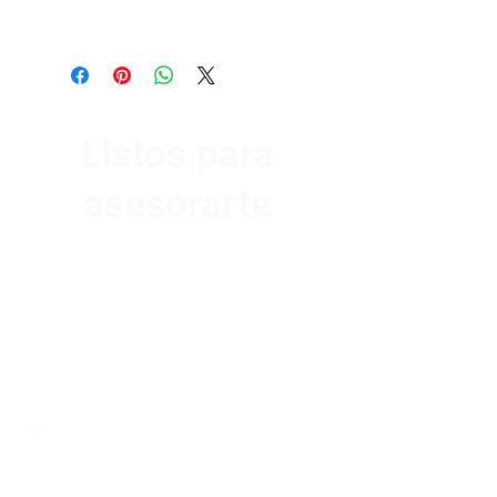
Listos para
asesorarte
Av. Garzón 2017, Colón
Montevideo 12500
2321 0593
/
093 310 423
mundomotoo@hotmail.com
Lunes a Viernes de 08:00 a 19:00 hs.
Sábados de 08:00 a 15:00 hs