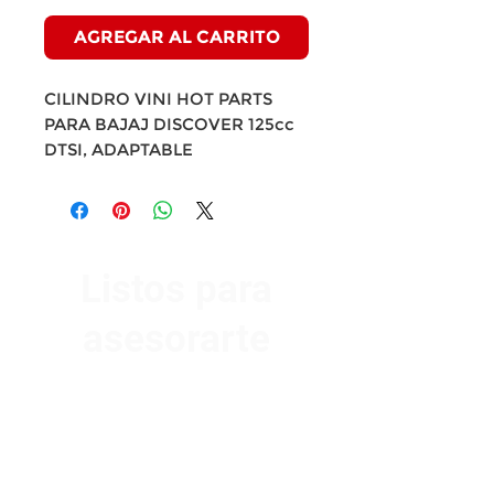
AGREGAR AL CARRITO
CILINDRO VINI HOT PARTS
PARA BAJAJ DISCOVER 125cc
DTSI, ADAPTABLE
Listos para
asesorarte
Av. Garzón 2017, Colón
Montevideo 12500
2321 0593
/
093 310 423