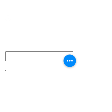
mundomotoo@hotmail.com
Lunes a Viernes de 08:00 a 19:00 hs.
Sábados de 08:00 a 15:00 hs
Nombre
Apellido
Email
Mensaje