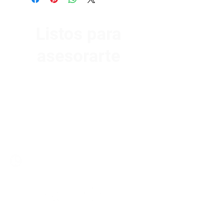
Listos para
asesorarte
Av. Garzón 2017, Colón
Montevideo 12500
2321 0593
/
093 310 423
mundomotoo@hotmail.com
Lunes a Viernes de 08:00 a 19:00 hs.
Sábados de 08:00 a 15:00 hs
Nombre