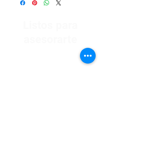
Listos para
asesorarte
Av. Garzón 2017, Colón
Montevideo 12500
2321 0593
/
093 310 423
mundomotoo@hotmail.com
Lunes a Viernes de 08:00 a 19:00 hs.
Sábados de 08:00 a 15:00 hs