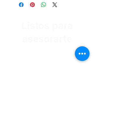
Listos para
asesorarte
Av. Garzón 2017, Colón
Montevideo 12500
2321 0593
/
093 310 423
mundomotoo@hotmail.com
Lunes a Viernes de 08:00 a 19:00 hs.
Sábados de 08:00 a 15:00 hs