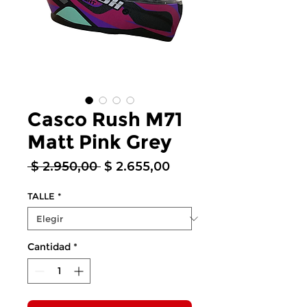
Casco Rush M71
Matt Pink Grey
Precio
Precio
 $ 2.950,00 
$ 2.655,00
de
oferta
TALLE
*
Cantidad
*