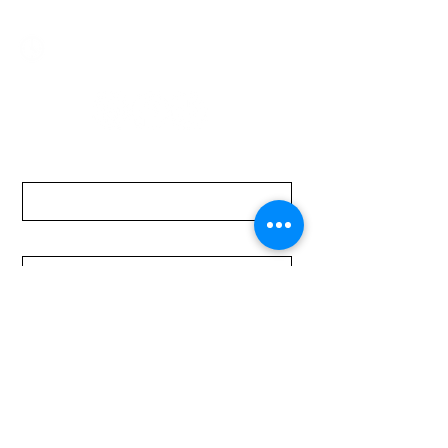
Lunes a Viernes de 08:00 a 19:00 hs.
Sábados de 08:00 a 15:00 hs
Nombre
Apellido
Email
Mensaje