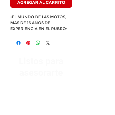
AGREGAR AL CARRITO
•EL MUNDO DE LAS MOTOS,
MÁS DE 16 AÑOS DE
EXPERIENCIA EN EL RUBRO•
Listos para
asesorarte
Av. Garzón 2017, Colón
Montevideo 12500
2321 0593
/
093 310 423
mundomotoo@hotmail.com