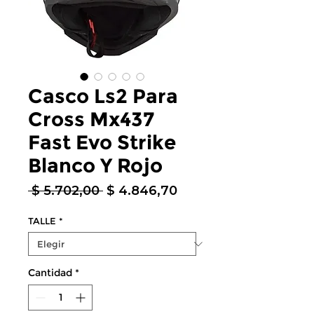
Casco Ls2 Para
Cross Mx437
Fast Evo Strike
Blanco Y Rojo
Precio
Precio
 $ 5.702,00 
$ 4.846,70
de
oferta
TALLE
*
Cantidad
*