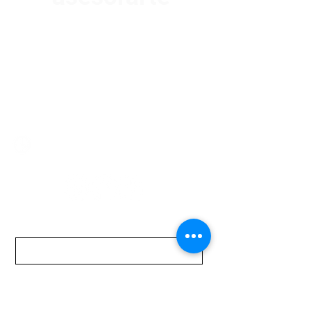
Av. Garzón 2017, Colón
Montevideo 12500
2321 0593
/
093 310 423
mundomotoo@hotmail.com
Lunes a Viernes de 08:00 a 19:00 hs.
Sábados de 08:00 a 15:00 hs
Nombre
Apellido