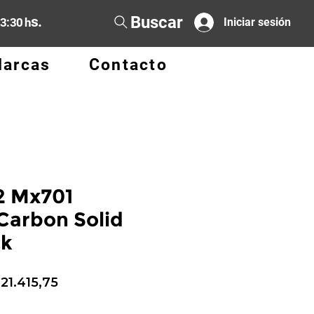
Buscar
s.
13:30 h
Iniciar sesión
arcas
Contacto
2 Mx701
Carbon Solid
ck
ecio
Precio
 21.415,75
de
oferta