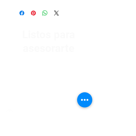
Listos para
asesorarte
Av. Garzón 2017, Colón
Montevideo 12500
2321 0593
/
093 310 423
mundomotoo@hotmail.com
Lunes a Viernes de 08:00 a 19:00 hs.
Sábados de 08:00 a 15:00 hs