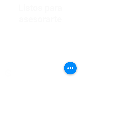
Listos para
asesorarte
Av. Garzón 2017, Colón
Montevideo 12500
2321 0593
/
093 310 423
mundomotoo@hotmail.com
Lunes a Viernes de 08:00 a 19:00 hs.
Sábados de 08:00 a 15:00 hs
Nombre