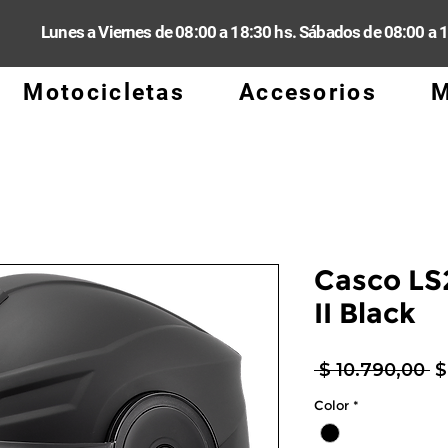
Lunes a Viernes de 08:00 a 18:30 hs. Sábados de 08:00 a 
Motocicletas
Accesorios
M
Casco LS
II Black
P
 $ 10.790,00 
$
Color
*