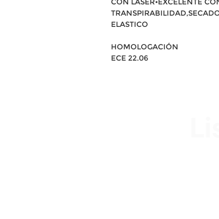
CON LÁSER•EXCELENTE CO
TRANSPIRABILIDAD,SECAD
ELASTICO
HOMOLOGACIÓN
ECE 22.06
Li
Av. Garzón 2017, Colón
Montevideo 12500
2321 0593 / 093 310 423