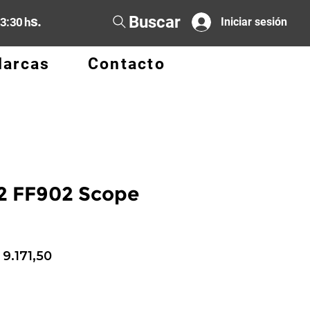
Buscar
s.
13:30 h
Iniciar sesión
arcas
Contacto
2 FF902 Scope
recio
Precio
 9.171,50
de
oferta