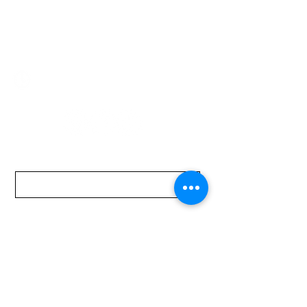
2321 0593
/
093 310 423
mundomotoo@hotmail.com
Lunes a Viernes de 08:00 a 19:00 hs.
Sábados de 08:00 a 15:00 hs
Nombre
Apellido
Email