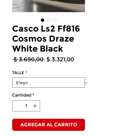
Casco Ls2 Ff816
Cosmos Draze
White Black
Precio
Precio
 $ 3.690,00 
$ 3.321,00
de
oferta
TALLE
*
Cantidad
*
AGREGAR AL CARRITO