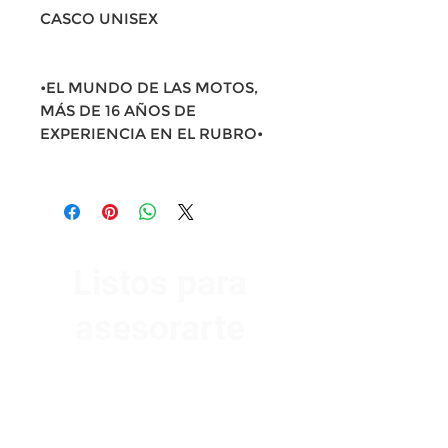
CASCO UNISEX
•EL MUNDO DE LAS MOTOS,
MÁS DE 16 AÑOS DE
EXPERIENCIA EN EL RUBRO•
Listos para
asesorarte
Av. Garzón 2017, Colón
Montevideo 12500
2321 0593
/
093 310 423