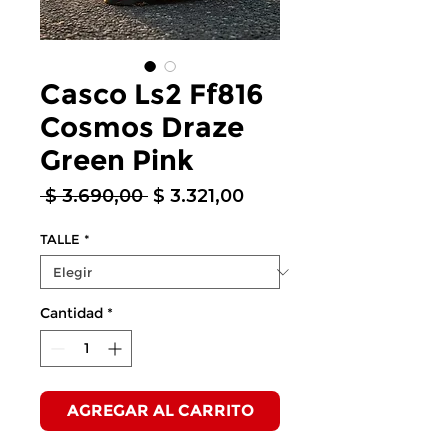
Casco Ls2 Ff816
Cosmos Draze
Green Pink
Precio
Precio
 $ 3.690,00 
$ 3.321,00
de
oferta
TALLE
*
Cantidad
*
AGREGAR AL CARRITO