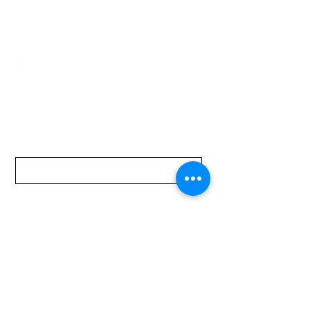
mundomotoo@hotmail.com
Lunes a Viernes de 08:00 a 19:00 hs.
Sábados de 08:00 a 15:00 hs
Nombre
Apellido
Email