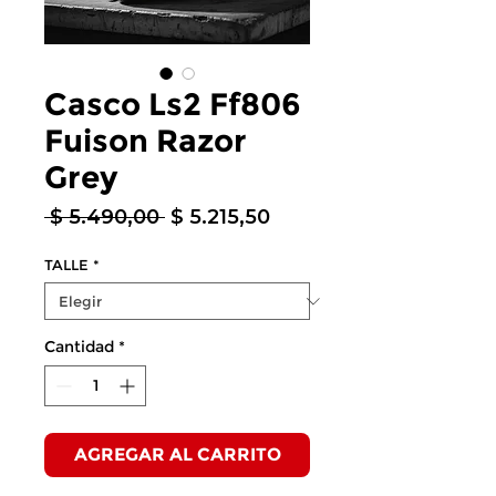
Casco Ls2 Ff806
Fuison Razor
Grey
Precio
Precio
 $ 5.490,00 
$ 5.215,50
de
oferta
TALLE
*
Cantidad
*
AGREGAR AL CARRITO