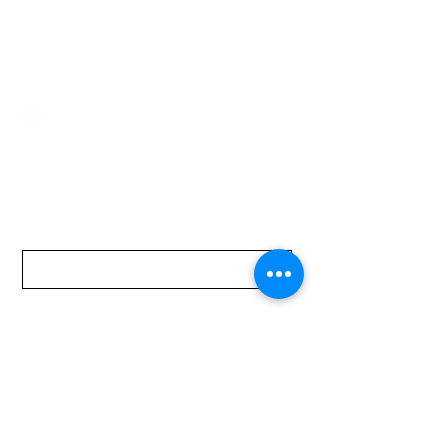
2321 0593
/
093 310 423
mundomotoo@hotmail.com
Lunes a Viernes de 08:00 a 19:00 hs.
Sábados de 08:00 a 15:00 hs
Nombre
Apellido
Email