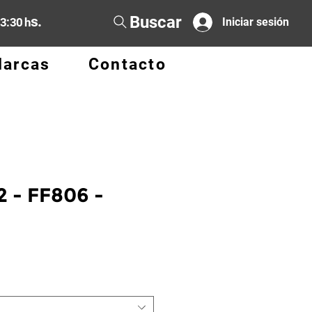
Buscar
s.
13:30 h
Iniciar sesión
arcas
Contacto
2 - FF806 -
cio