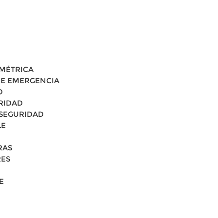
OMÉTRICA
 DE EMERGENCIA
O
URIDAD
 SEGURIDAD
LE
RAS
RES
E