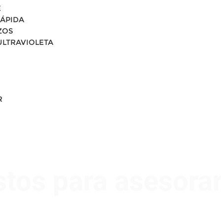
E
RÁPIDA
ZOS
 ULTRAVIOLETA
R
stos para asesora
Nombre