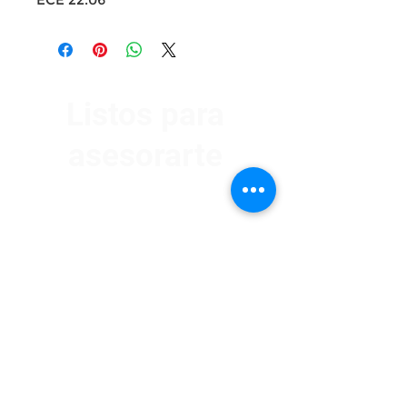
Listos para
asesorarte
Av. Garzón 2017, Colón
Montevideo 12500
2321 0593
/
093 310 423
mundomotoo@hotmail.com
Lunes a Viernes de 08:00 a 19:00 hs.
Sábados de 08:00 a 15:00 hs