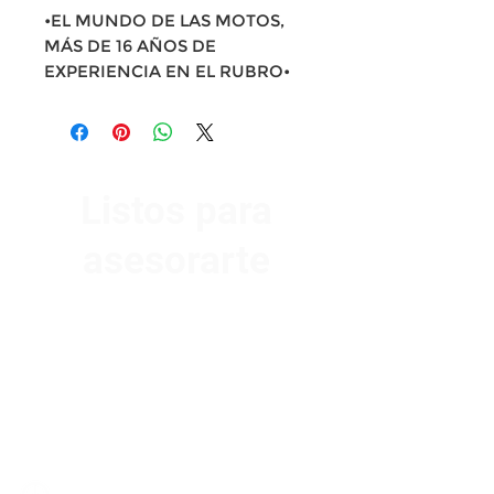
•EL MUNDO DE LAS MOTOS,
MÁS DE 16 AÑOS DE
EXPERIENCIA EN EL RUBRO•
Listos para
asesorarte
Av. Garzón 2017, Colón
Montevideo 12500
2321 0593
/
093 310 423
mundomotoo@hotmail.com
Lunes a Viernes de 08:00 a 19:00 hs.