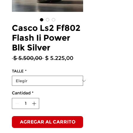
Casco Ls2 Ff802
Flash Ii Power
Blk Silver
Precio
Precio
 $ 5.500,00 
$ 5.225,00
de
oferta
TALLE
*
Cantidad
*
AGREGAR AL CARRITO