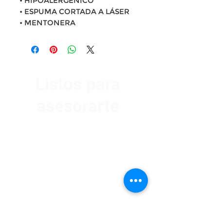
• HIPOALERGÉNICO
• ESPUMA CORTADA A LÁSER
• MENTONERA
Listos para
asesorarte
Av. Garzón 2017, Colón
Montevideo 12500
2321 0593
/
093 310 423
mundomotoo@hotmail.com
Lunes a Viernes de 08:00 a 19:00 hs.
Sábados de 08:00 a 15:00 hs