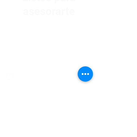
asesorarte
Av. Garzón 2017, Colón
Montevideo 12500
2321 0593
/
093 310 423
mundomotoo@hotmail.com
Lunes a Viernes de 08:00 a 19:00 hs.
Sábados de 08:00 a 15:00 hs
Nombre
Apellido