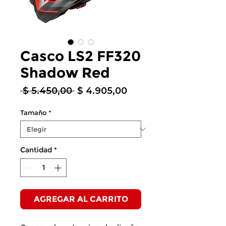
Casco LS2 FF320
Shadow Red
Precio
Precio
 $ 5.450,00 
$ 4.905,00
de
oferta
Tamaño
*
Cantidad
*
AGREGAR AL CARRITO